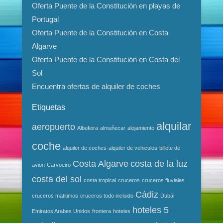
Oferta Puente de la Constitución en playas de
Portugal
Oferta Puente de la Constitución en Costa
Algarve
Oferta Puente de la Constitución en Costa del
Sol
Encuentra ofertas de alquiler de coches
Etiquetas
alquilar
aeropuerto
Albufeira
almuñecar
alojamiento
coche
alquiler de coches
alquiler de vehiculos
billete de
Costa Algarve
costa de la luz
avion
Carvoeiro
costa del sol
costa tropical
cruceros
cruceros fluviales
Cádiz
cruceros matitimos
cruceros todo incluido
Dubái
hoteles 5
Emiratos Arabes Unidos
frontera
hoteles