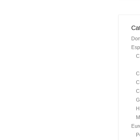
Ca
Don
Esp
C
C
C
C
G
H
M
Eur
P