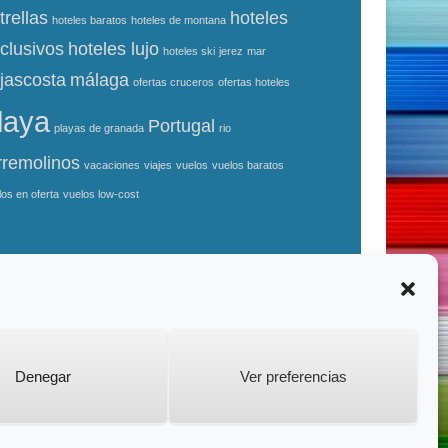
trellas
hoteles
hoteles baratos
hoteles de montana
clusivos
hoteles lujo
hoteles ski
jerez
mar
jascosta
málaga
ofertas cruceros
ofertas hoteles
laya
Portugal
playas de granada
rio
rremolinos
vacaciones
viajes
vuelos
vuelos baratos
los en oferta
vuelos low-cost
Catch Kathmandu de
Catch Themes
Denegar
Ver preferencias