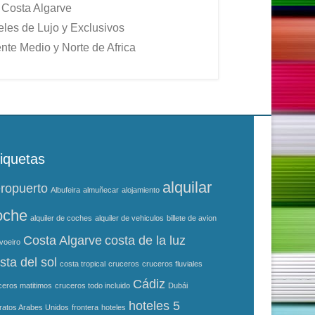
Costa Algarve
eles de Lujo y Exclusivos
ente Medio y Norte de Africa
iquetas
alquilar
ropuerto
Albufeira
almuñecar
alojamiento
oche
alquiler de coches
alquiler de vehiculos
billete de avion
Costa Algarve
costa de la luz
voeiro
sta del sol
costa tropical
cruceros
cruceros fluviales
Cádiz
ceros matitimos
cruceros todo incluido
Dubái
hoteles 5
ratos Arabes Unidos
frontera
hoteles