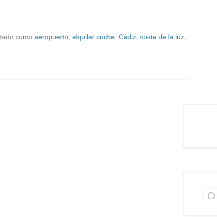
etado como
aeropuerto
,
alquilar coche
,
Cádiz
,
costa de la luz
,
Bus