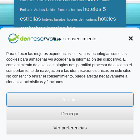
hoteles 5
Emiratos Arabes Unidos
frontera
hoteles
estrellas
hoteles
hoteles baratos
hoteles de montana
exclusivos
hoteles lujo
hoteles ski
jerez
mar
mijascosta
málaga
Gestionar consentimiento
ofertas cruceros
ofertas hoteles
playa
Portugal
playas de granada
rio
Para ofrecer las mejores experiencias, utilizamos tecnologías como las
cookies para almacenar y/o acceder a la información del dispositivo. El
torremolinos
vacaciones
viajes
vuelos
vuelos baratos
consentimiento de estas tecnologías nos permitirá procesar datos como el
comportamiento de navegación o las identificaciones únicas en este sitio.
vuelos en oferta
vuelos low-cost
No consentir o retirar el consentimiento, puede afectar negativamente a
ciertas características y funciones.
Copyright © 2026
DonReservas.es
Todos los derechos
Aceptar
reservados.
Catch Kathmandu de
Catch Themes
Denegar
Ver preferencias