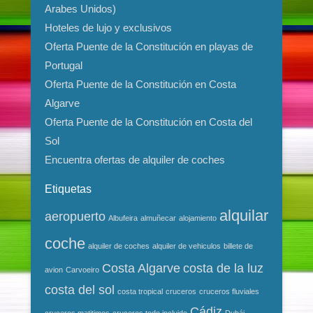
Arabes Unidos)
Hoteles de lujo y exclusivos
Oferta Puente de la Constitución en playas de
Portugal
Oferta Puente de la Constitución en Costa
Algarve
Oferta Puente de la Constitución en Costa del
Sol
Encuentra ofertas de alquiler de coches
Etiquetas
alquilar
aeropuerto
Albufeira
almuñecar
alojamiento
coche
alquiler de coches
alquiler de vehiculos
billete de
Costa Algarve
costa de la luz
avion
Carvoeiro
costa del sol
costa tropical
cruceros
cruceros fluviales
Cádiz
cruceros matitimos
cruceros todo incluido
Dubái