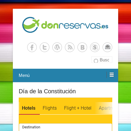
Buscador de Viajes – Don Reservas
DonReservas.es
Buscar
Menú
Día de la Constitución