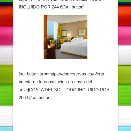
INCLUIDO POR 244 €[/su_button]
[su_button url=»https://donreservas.es/oferta-
puente-de-la-constitucion-en-costa-del-
sol/»]COSTA DEL SOL TODO INCLUIDO POR
200 €[/su_button]