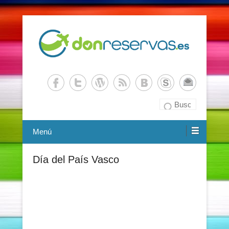
Buscador de Viajes – Don Reservas
DonReservas.es
Buscar
Menú
Día del País Vasco