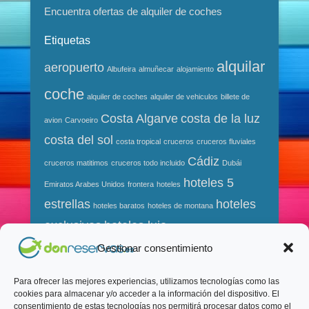
Encuentra ofertas de alquiler de coches
Etiquetas
alquilar
aeropuerto
Albufeira
almuñecar
alojamiento
coche
alquiler de coches
alquiler de vehiculos
billete de
Costa Algarve
costa de la luz
avion
Carvoeiro
costa del sol
costa tropical
cruceros
cruceros fluviales
Cádiz
cruceros matitimos
cruceros todo incluido
Dubái
hoteles 5
Emiratos Arabes Unidos
frontera
hoteles
estrellas
hoteles
hoteles baratos
hoteles de montana
exclusivos
hoteles lujo
hoteles ski
jerez
mar
mijascosta
málaga
Gestionar consentimiento
ofertas cruceros
ofertas hoteles
playa
Portugal
playas de granada
rio
Para ofrecer las mejores experiencias, utilizamos tecnologías como las
cookies para almacenar y/o acceder a la información del dispositivo. El
torremolinos
vacaciones
viajes
vuelos
vuelos baratos
consentimiento de estas tecnologías nos permitirá procesar datos como el